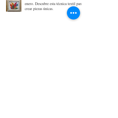
enero. Descubre esta técnica textil para
crear piezas únicas.
Una Navidad sostenible, una Navidad
handmade
Archive
marzo de 2022
(1)
1 entrada
febrero de 2022
(1)
1 entrada
junio de 2021
(1)
1 entrada
abril de 2021
(1)
1 entrada
marzo de 2021
(3)
3 entradas
enero de 2021
(2)
2 entradas
diciembre de 2019
(1)
1 entrada