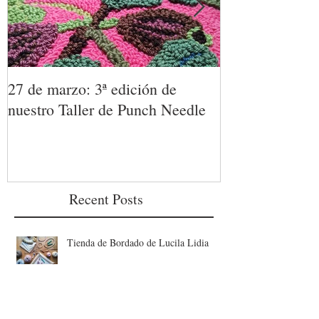
27 de marzo: 3ª edición de
TALLER DE 
nuestro Taller de Punch Needle
23 de enero. D
técnica textil p
únicas.
Recent Posts
Tienda de Bordado de Lucila Lidia