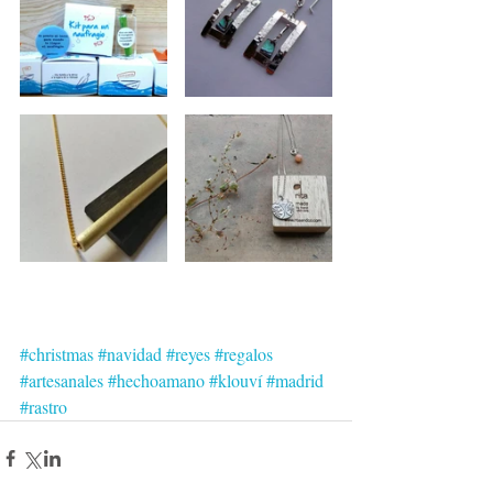
#christmas
#navidad
#reyes
#regalos
#artesanales
#hechoamano
#klouví
#madrid
#rastro