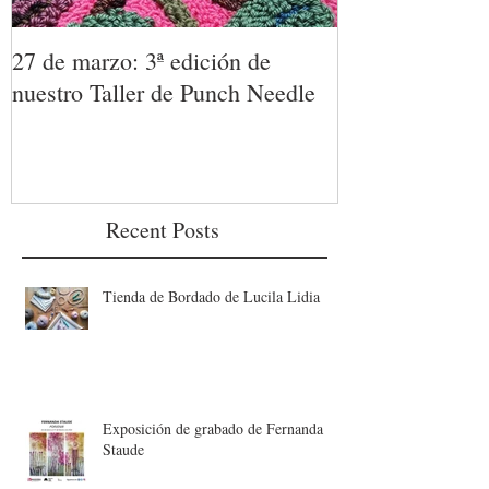
27 de marzo: 3ª edición de
TALLER DE 
nuestro Taller de Punch Needle
23 de enero. D
técnica textil p
únicas.
Recent Posts
Tienda de Bordado de Lucila Lidia
Exposición de grabado de Fernanda
Staude