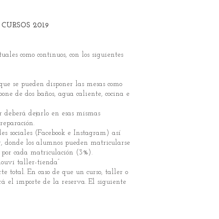
CURSOS 2019
tuales como continuos, con los siguientes
 que se pueden disponer las mesas como
one de dos baños, agua caliente, cocina e
sor deberá dejarlo en esas mismas
 reparación.
des sociales (Facebook e Instagram) así
, donde los alumnos pueden matricularse
e por cada matriculación (3%).
louvi taller-tienda”
 total. En caso de que un curso, taller o
rá el importe de la reserva. El siguiente