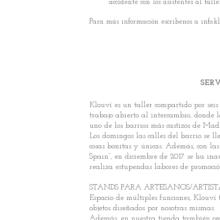
accidente con los asistentes al talle
Para más información escribenos a
info.
SERV
Klouví es un taller compartido por seis
trabajo abierto al intercambio, donde l
uno de los barrios más castizos de Mad
Los domingos las calles del barrio se 
cosas bonitas y únicas. Además, con la
Spain”, en diciembre de 2017 se ha ina
realiza estupendas labores de promoció
STANDS PARA ARTESANOS/ARTIST
Espacio de múltiples funciones, Klouví
objetos diseñados por nosotras mismas.
Además, en nuestra tienda también cedem