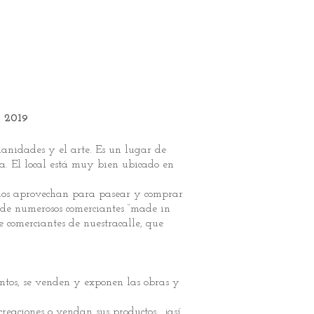
 2019
manidades y el arte. Es un lugar de
va. El local está muy bien ubicado en
leños aprovechan para pasear y comprar
a de numerosos comerciantes “made in
 comerciantes de nuestracalle, que
ntos, se venden y exponen las obras y
reaciones o vendan sus productos… ¡así