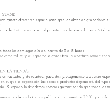
+ STAND
ví quiere ofrecer un espacio para que las obras de grabadores, ilu
.
muro de 3x4 metros para colgar este tipo de obras durante 30 día
todos los domingos día del Rastro de 11 a 15 horas.
o como taller, y aunque no se garantiza la apertura como tienda co
 EN LA TIENDA:
ctos variados y de calidad, para dar protagonismo a nuestro expo
o en el que se expondrán las obras o productos dependerá del tipo
nda. El espacio lo dividimos nosotras garantizando que todas las
uevos productos lo iremos publicando en nuestras RR.SS., para dar