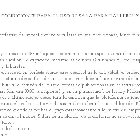
Y CONDICIONES PARA EL USO DE SALA PARA TALLERES Y 
profesores de impartir cursos y talleres en sus instalaciones, tanto pun
s y cursos es de 30 m² aproximadamente. Es un espacio versátil en el
n cuestión. La capacidad máxima es de unos 10 alumnos. El local disp
 y taburetes.
se entregará en perfecto estado para desarrollar la actividad; el profe
de rotura o desperfecto de las instalaciones deberá hacerse cargo de la
ibuir a la difusión del curso a través de publicaciones en nuestras re
al (con casi 1000 suscriptores) y en la plataforma The Hobby Maker
s este último caso se descontará la comisión que la plataforma retien
ealice el profesor a través de sus medios deberá figurar el logo de “K
ctiva cuando se realice el pago correspondiente a la mitad del importe
se con, al menos, 5 días de antelación; de lo contrario no se devolve
taller.
6 declina toda
ma o