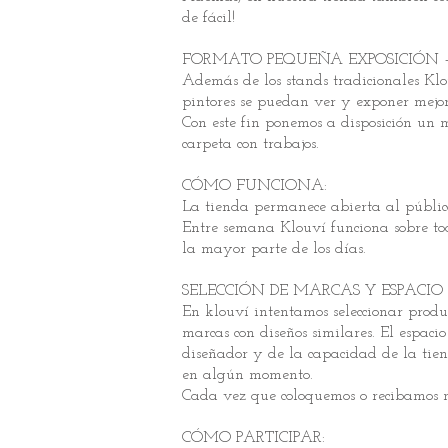
de fácil!
FORMATO PEQUEÑA EXPOSICIÓN 
Además de los stands tradicionales Klou
pintores se puedan ver y exponer mejor
Con este fin ponemos a disposición un 
carpeta con trabajos.
CÓMO FUNCIONA:
La tienda permanece abierta al público 
Entre semana Klouví funciona sobre tod
la mayor parte de los días.
SELECCIÓN DE MARCAS Y ESPACIO
En klouví intentamos seleccionar produ
marcas con diseños similares. El espaci
diseñador y de la capacidad de la tie
en algún momento.
Cada vez que
coloquemos o recibamos n
CÓMO PARTICIPAR: