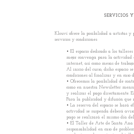
SERVICIOS 
Klouví ofrece la posibilidad a artistas y 
servicios y condiciones:
•
El espacio dedicado a los tallere
mejor convenga para la actividad e
internet, así como mesas de trabajo
Al inicio del curso, dicho espacio 
condiciones al finalizar y en caso 
•
Ofrecemos la posibilidad de contr
como en nuestra Newsletter mensu
y realizar el pago directamente. E
Para la publicidad y difusión que r
•
La reserva del espacio se hará efe
actividad se suspenda deberá avisar
pago se realizará el mismo día del 
•
El Taller de Arte de Santa Ana 
responsabilidad en caso de proble