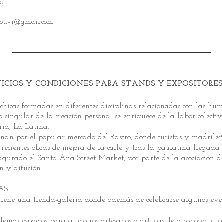
r.
klouvi@gmail.com
ICIOS Y CONDICIONES PARA STANDS Y EXPOSITORES
 chicas formadas en diferentes disciplinas relacionadas con las hu
o singular de la creación personal se enriquece de la labor colecti
rid, La Latina.
llenan por el popular mercado del Rastro, donde turistas y madri
s recientes obras de mejora de la calle y tras la paulatina llegad
ugurado el Santa Ana Street Market, por parte de la asociación de
n y difusión.
AS:
 tiene una tienda-galería donde además de celebrarse algunos eve
os espacios para que otros artesanos o artistas de a conocer sus c