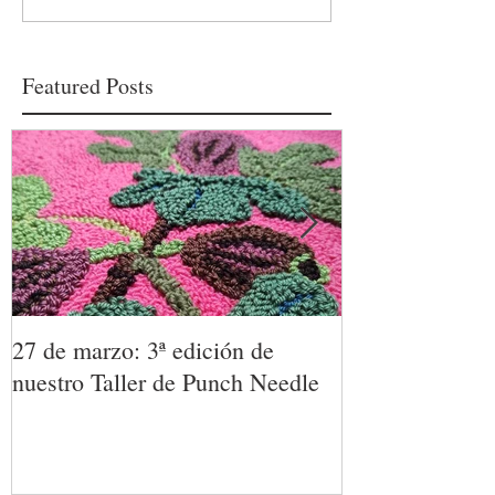
Featured Posts
27 de marzo: 3ª edición de
TALLER DE 
nuestro Taller de Punch Needle
23 de enero. D
técnica textil p
únicas.