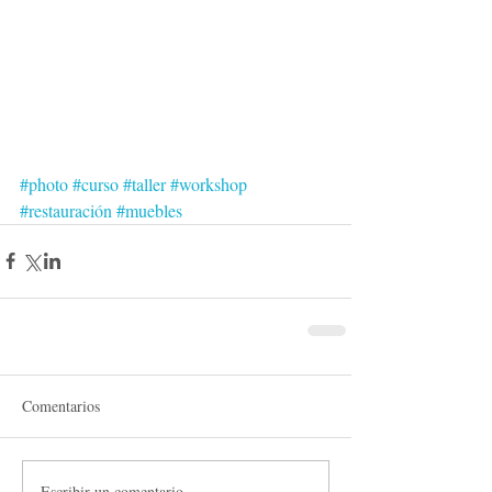
#photo
#curso
#taller
#workshop
#restauración
#muebles
Comentarios
Escribir un comentario...