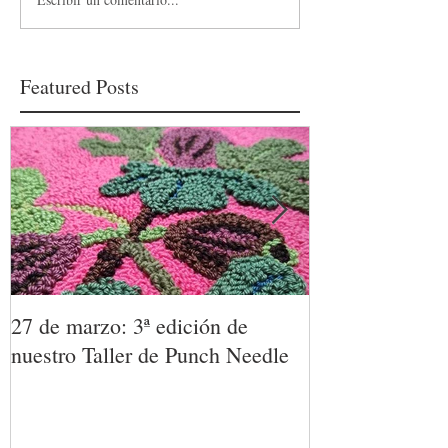
Featured Posts
27 de marzo: 3ª edición de
TALLER DE 
nuestro Taller de Punch Needle
23 de enero. D
técnica textil p
únicas.